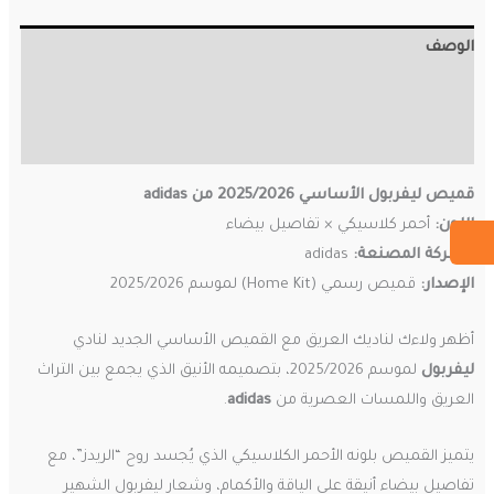
الوصف
معلومات إضافية
مراجعات (0)
قميص ليفربول الأساسي 2025/2026 من adidas
اللون:
أحمر كلاسيكي × تفاصيل بيضاء
الشركة المصنعة:
adidas
الإصدار:
قميص رسمي (Home Kit) لموسم 2025/2026
أظهر ولاءك لناديك العريق مع القميص الأساسي الجديد لنادي
ليفربول
لموسم 2025/2026، بتصميمه الأنيق الذي يجمع بين التراث
العريق واللمسات العصرية من
adidas
.
يتميز القميص بلونه الأحمر الكلاسيكي الذي يُجسد روح “الريدز”، مع
تفاصيل بيضاء أنيقة على الياقة والأكمام، وشعار ليفربول الشهير