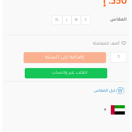
50
د. إ
المقاس
XL
L
M
S
أضف للمفضلة
كمية
إضافة إلى السلة
قميص
ليفربول
اطلب عبر واتساب
الأساسي
2025/2026
دليل المقاس