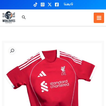
خطي
تابعنا
لى
لمحتوى
البحث