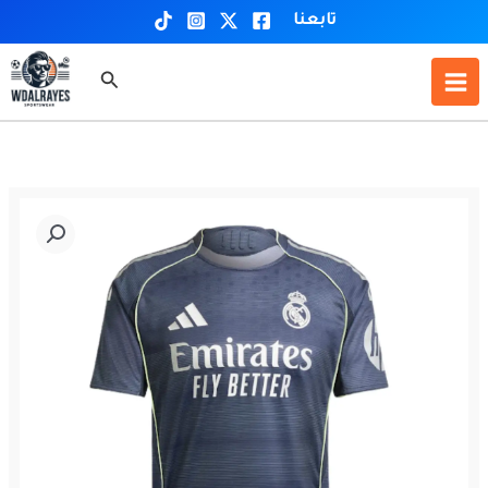
خطي
تابعنا
لى
لمحتوى
البحث