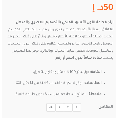
50
د. إ
ارتدِ فخامة اللون الأسود الملكي بالتصميم العصري والمذهل
لعملاق إسبانيا!
يمنحك قميص نادي ريال مدريد الاحتياطي للموسم
الجديد إطلالة أسطورية لافتة للأنظار بامتياز.
وبناءً على ذلك
، يتميز هذا
الموديل بلونه الأسود الفاخر والعميق.
علاوة على ذلك
، يتزين بلمسات
وتفاصيل متوهجة تضفي طابع الملوك.
وبالتالي
، نوفر هذا القميص
بنسخة
سادة تماماً بدون اسم أو رقم
.
الخامة:
بوليستر 100% ممتاز ومقاوم للتعرق.
المقاسات:
نوفر تشكيلة مقاسات كاملة من M حتى XXL.
ملاحظة:
المنتج نسخة جماهير سادة بدون طباعة خلفية.
المقاس
XL
L
M
S