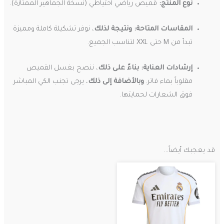
نوع المنتج:
قميص رياضي احتياطي (نسخة الجماهير الممتازة).
المقاسات المتاحة:
ونتيجة لذلك
، نوفر تشكيلة كاملة ومميزة
تبدأ من M حتى XXL لتناسب الجميع.
إرشادات العناية:
بناءً على ذلك
، ننصح بغسل القميص
مقلوباً بماء فاتر.
وبالأضافة إلى ذلك
، يرجى تجنب الكي المباشر
فوق الشعارات لحمايتها.
قد يعجبك أيضاً…