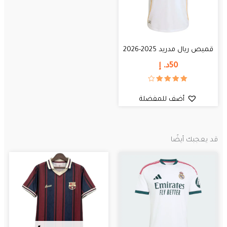
قميص ريال مدريد 2025-2026
50
د. إ
تم
التقييم
أضف للمفضلة
4.00
من 5
قد يعجبك أيضًا