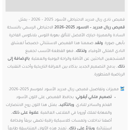
مراجعات (0)
قميص نادي ريال مدريد الاحتياطي الأسود 2025 – 2026 – يمثل
قميص ريال مدريد – الاسود 2025-2026
الاحتياطي الرسمي بالنسخة
السادة والمميزة خيارك الأفضل للتألق بهوية اللوس بلانكوس الفاخرة
بأبهى صورة.
ولقد
صممنا هذا القميص الاستثنائي خصيصاً لعشاق
النادي الملكي الأوفياء.
ولذلك
، فهو القطعة الأنسب لجميع
المشجعين الباحثين عن الأناقة والراحة اليومية والعملية.
بالإضافة إلى
ذلك
، يدمج التصميم الجديد بذكاء بين العراقة التاريخية وأحدث التقنيات
الرياضية المتطورة.
مميزات وتفاصيل قميص ريال مدريد الأسود لموسم 2025–2026:
تصميم ملكي أيقوني:
يحافظ القميص على اللون الأسود
الفخم والساحر للنادي.
وبالتأكيد
، يمثل هذا اللون روح الانتصارات
والمهابة لملك أوروبا في الملاعب العالمية.
علاوة على ذلك
،
أضفنا تداخلات ولمسات كلاسيكية راقية تضفي بريقاً وفخامة
استثنائية.
وبناءً على ذلك
، تمنح هذه الألوان المتناسقة طابعاً