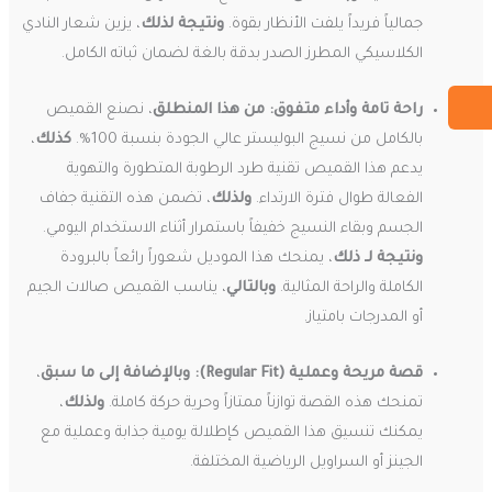
جمالياً فريداً يلفت الأنظار بقوة.
ونتيجة لذلك
، يزين شعار النادي
الكلاسيكي المطرز الصدر بدقة بالغة لضمان ثباته الكامل.
راحة تامة وأداء متفوق:
من هذا المنطلق
، نصنع القميص
بالكامل من نسيج البوليستر عالي الجودة بنسبة 100%.
كذلك
،
يدعم هذا القميص تقنية طرد الرطوبة المتطورة والتهوية
الفعالة طوال فترة الارتداء.
ولذلك
، تضمن هذه التقنية جفاف
الجسم وبقاء النسيج خفيفاً باستمرار أثناء الاستخدام اليومي.
ونتيجة لـ ذلك
، يمنحك هذا الموديل شعوراً رائعاً بالبرودة
الكاملة والراحة المثالية.
وبالتالي
، يناسب القميص صالات الجيم
أو المدرجات بامتياز.
قصة مريحة وعملية (Regular Fit):
وبالإضافة إلى ما سبق
،
تمنحك هذه القصة توازناً ممتازاً وحرية حركة كاملة.
ولذلك
،
يمكنك تنسيق هذا القميص كإطلالة يومية جذابة وعملية مع
الجينز أو السراويل الرياضية المختلفة.