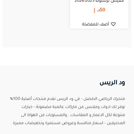
قميص برشلونة 2025-2026
50
د. إ
أضف للمفضلة
ود الريس
متجرك الرياضي الافضل - في ود الريس نقدم منتجات أصلية 100%
نوفر لك ادوات وملابس من ماركات عالمية مضمونة - خيارات
متنوعة لكل الاعمار و المقاسات , والمستويات من الهواة الى
المحترفين - اسعار منافسة وعروض مستمرة وتخفيضات مميزة .