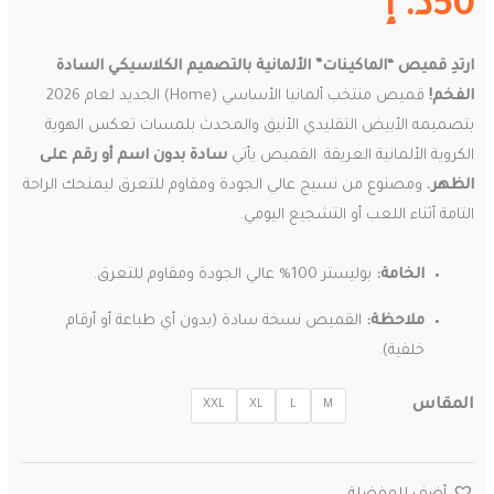
50
د. إ
ارتدِ قميص “الماكينات” الألمانية بالتصميم الكلاسيكي السادة
الفخم!
قميص منتخب ألمانيا الأساسي (Home) الجديد لعام 2026
بتصميمه الأبيض التقليدي الأنيق والمحدث بلمسات تعكس الهوية
الكروية الألمانية العريقة. القميص يأتي
سادة بدون اسم أو رقم على
الظهر
، ومصنوع من نسيج عالي الجودة ومقاوم للتعرق ليمنحك الراحة
التامة أثناء اللعب أو التشجيع اليومي.
الخامة:
بوليستر 100% عالي الجودة ومقاوم للتعرق.
ملاحظة:
القميص نسخة سادة (بدون أي طباعة أو أرقام
خلفية).
المقاس
XXL
XL
L
M