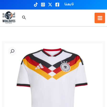
خطي
تابعنا
لى
لمحتوى
البحث