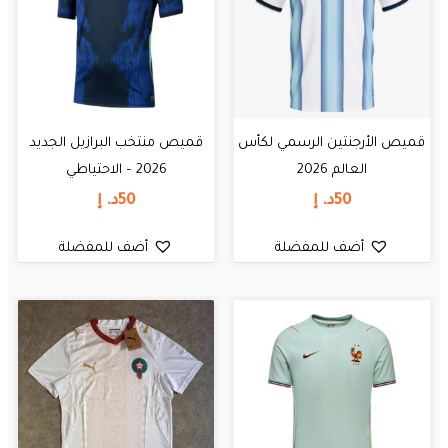
قميص الأرجنتين الرسمي لكأس
قميص منتخب البرازيل الجديد
العالم 2026
2026 – الاحتياطي
50
د. إ
50
د. إ
أضف للمفضلة
أضف للمفضلة