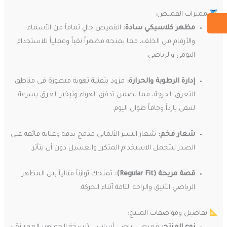
مميزات القميص:
مظهر كلاسيكي سادة:
القميص خالٍ تماماً من الأسماء
والأرقام من الخلف، مما يمنحه مظهراً نقياً وعملياً للاستخدام
اليومي والرياضي.
إدارة الرطوبة والحرارة:
مزود بتقنية تهوية متطورة في مناطق
التعرق الحرجة، مما يضمن تدفق الهواء وتبخير العرق بسرعة
لتبقى بارداً وجافاً طوال اليوم.
شعار فخم:
شعار النسر الألماني مدمج بدقة وعناية فائقة على
الصدر ليتحمل الاستخدام المتكرر والغسيل دون أن يتأثر.
قصة مريحة (Regular Fit):
تمنحك توازناً مثالياً بين المظهر
الرياضي الأنيق والراحة التامة أثناء الحركة.
تفاصيل ومواصفات المنتج: