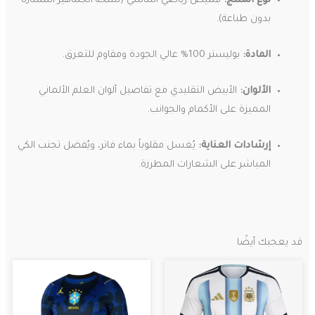
نوع المنتج:
قميص رياضي أساسي (نسخة الجماهير الممتازة –
بدون طباعة).
المادة:
بوليستر 100% عالي الجودة ومقاوم للتعرق.
الألوان:
الأبيض التقليدي مع تفاصيل ألوان العلم الألماني
المميزة على الأكمام والجوانب.
إرشادات العناية:
يُغسل مقلوباً بماء فاتر، ويُفضل تجنب الكي
المباشر على الشعارات المطرزة.
قد يعجبك أيضًا