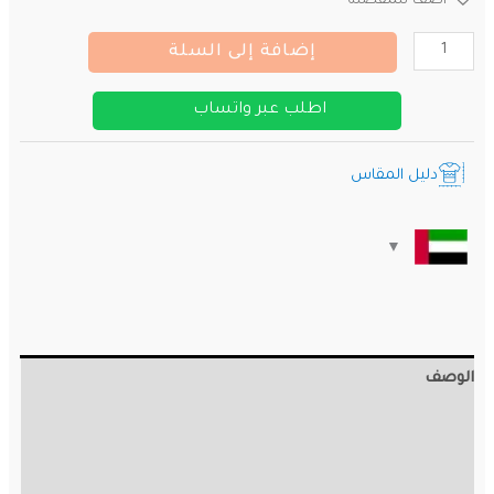
أضف للمفضلة
كمية
إضافة إلى السلة
قميص
منتخب
اطلب عبر واتساب
ألمانيا
الجديد
دليل المقاس
2026
-
النسخة
السادة
الوصف
معلومات إضافية
مراجعات (0)