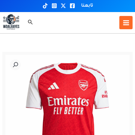
خطي
تابعنا
لى
لمحتوى
البحث