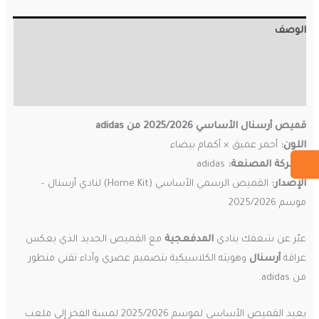
الوصف
معلومات إضافية
مراجعات (0)
قميص أرسنال الأساسي 2025/2026 من adidas
اللون:
أحمر عميق × أكمام بيضاء
الشركة المصنعة:
adidas
الإصدار:
القميص الرسمي الأساسي (Home Kit) لنادي أرسنال –
موسم 2025/2026
عبّر عن شغفك بنادي
المدفعجية
مع القميص الجديد الذي يعكس
عراقة
أرسنال
وهويته الكلاسيكية بتصميم عصري وأداء تقني متطور
من adidas.
يعيد القميص الأساسي لموسم 2025/2026 لمسة الفخر إلى ملعب