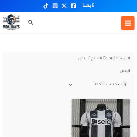
خطي
تابعنا
لى
لمحتوى
البحث
الرئيسية
/ Color المنتج / ابيض
ابيض