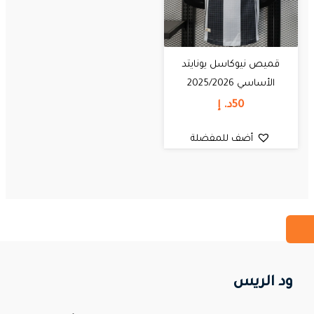
قميص نيوكاسل يونايتد
الأساسي 2025/2026
50
د. إ
أضف للمفضلة
ود الريس